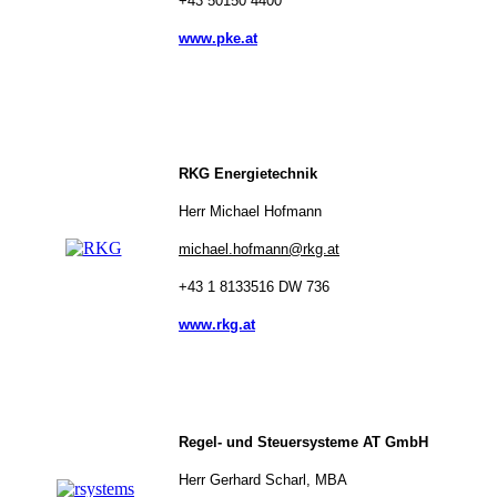
+43 50150 4400
www.pke.at
RKG Energietechnik
Herr Michael Hofmann
michael.hofmann@rkg.at
+43 1 8133516 DW 736
www.rkg.at
Regel- und Steuersysteme AT GmbH
Herr
Gerhard Scharl, MBA