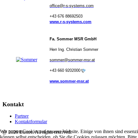
office@r-s-systems.com
+43 676 88692503
www.r-s-systems.com
Fa. Sommer MSR GmbH
Herr Ing. Christian Sommer
sommer@sommer-msr.at
+43 660 9202000
www.sommer-msr.at
Kontakt
Partner
Kontaktformular
Wir nutzen Cookies auf unserer Website. Einige von ihnen sind essenzi
@ 2026 Bustec. All rights reserved.
können selbst entscheiden, ob Sie die Cookies zulassen möchten. Bitte